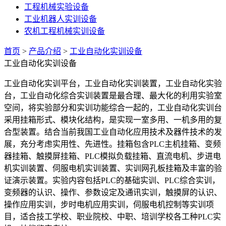
工程机械实验设备
工业机器人实训设备
农机工程机械实训设备
首页
>
产品介绍
>
工业自动化实训设备
工业自动化实训设备
工业自动化实训平台，工业自动化实训装置，工业自动化实验
台，工业自动化综合实训装置是最合理、最大化的利用实验室
空间，将实验部分和实训功能综合一起的，工业自动化实训台
采用挂箱形式、模块化结构，是实现一室多用、一机多用的复
合型装置。结合当前我国工业自动化应用技术及器件技术的发
展，充分考虑实用性、先进性。挂箱包含PLC主机挂箱、变频
器挂箱、触摸屏挂箱、PLC模拟负载挂箱、直流电机、步进电
机实训装置、伺服电机实训装置、实训网孔板挂箱及丰富的验
证演示装置。实验内容包括PLC的基础实训、PLC综合实训，
变频器的认识、操作、参数设定及通讯实训，触摸屏的认识、
操作应用实训，步时电机应用实训，伺服电机控制等实训项
目，适合技工学校、职业院校、中职、培训学校各工种PLC实