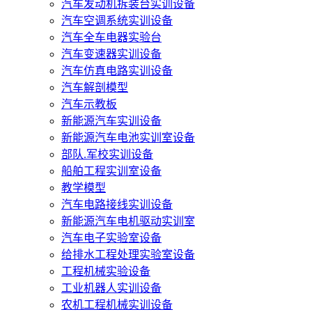
汽车发动机拆装台实训设备
汽车空调系统实训设备
汽车全车电器实验台
汽车变速器实训设备
汽车仿真电路实训设备
汽车解剖模型
汽车示教板
新能源汽车实训设备
新能源汽车电池实训室设备
部队.军校实训设备
船舶工程实训室设备
教学模型
汽车电路接线实训设备
新能源汽车电机驱动实训室
汽车电子实验室设备
给排水工程处理实验室设备
工程机械实验设备
工业机器人实训设备
农机工程机械实训设备