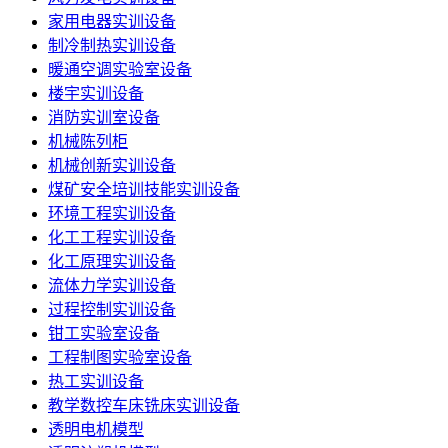
家用电器实训设备
制冷制热实训设备
暖通空调实验室设备
楼宇实训设备
消防实训室设备
机械陈列柜
机械创新实训设备
煤矿安全培训技能实训设备
环境工程实训设备
化工工程实训设备
化工原理实训设备
流体力学实训设备
过程控制实训设备
钳工实验室设备
工程制图实验室设备
热工实训设备
教学数控车床铣床实训设备
透明电机模型