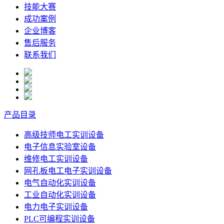
技能大赛
成功案例
企业博客
售后服务
联系我们
产品目录
高级技师电工实训设备
电子信息实验室设备
维修电工实训设备
网孔板电工电子实训设备
电气自动化实训设备
工业自动化实训设备
电力电子实训设备
PLC可编程实训设备