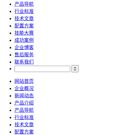
产品导航
行业标准
技术文章
配置方案
技能大赛
成功案例
企业博客
售后服务
联系我们
网站首页
企业概况
新闻动态
产品介绍
产品导航
行业标准
技术文章
配置方案