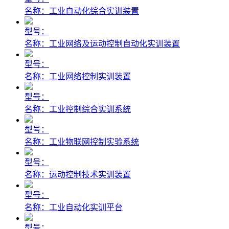
名称：
工业自动化综合实训装置
型号：
名称：
工业网络及运动控制自动化实训装置
型号：
名称：
工业网络控制实训装置
型号：
名称：
工业控制综合实训系统
型号：
名称：
工业物联网控制实验系统
型号：
名称：
运动控制技术实训装置
型号：
名称：
工业自动化实训平台
型号：