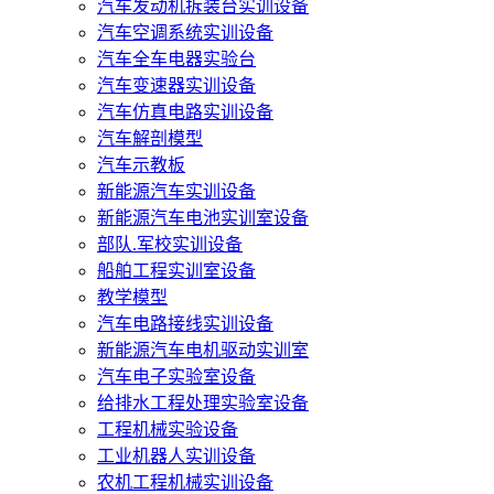
汽车发动机拆装台实训设备
汽车空调系统实训设备
汽车全车电器实验台
汽车变速器实训设备
汽车仿真电路实训设备
汽车解剖模型
汽车示教板
新能源汽车实训设备
新能源汽车电池实训室设备
部队.军校实训设备
船舶工程实训室设备
教学模型
汽车电路接线实训设备
新能源汽车电机驱动实训室
汽车电子实验室设备
给排水工程处理实验室设备
工程机械实验设备
工业机器人实训设备
农机工程机械实训设备