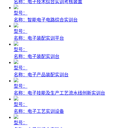
名称：
电子技术综合实训考核装置
型号：
名称：
智能电子电路综合实训台
型号：
名称：
电子装配实训平台
型号：
名称：
电子装配实训台
型号：
名称：
电子产品装配实训台
型号：
名称：
电子技能及生产工艺流水线创新实训台
型号：
名称：
电子工艺实训设备
型号：