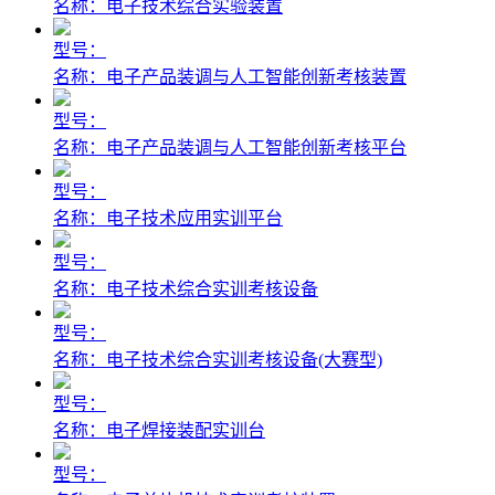
名称：
电子技术综合实验装置
型号：
名称：
电子产品装调与人工智能创新考核装置
型号：
名称：
电子产品装调与人工智能创新考核平台
型号：
名称：
电子技术应用实训平台
型号：
名称：
电子技术综合实训考核设备
型号：
名称：
电子技术综合实训考核设备(大赛型)
型号：
名称：
电子焊接装配实训台
型号：