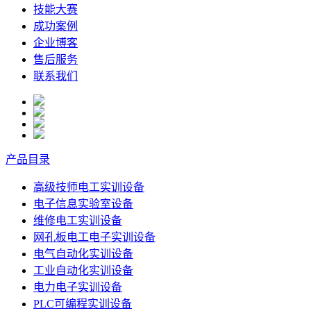
技能大赛
成功案例
企业博客
售后服务
联系我们
产品目录
高级技师电工实训设备
电子信息实验室设备
维修电工实训设备
网孔板电工电子实训设备
电气自动化实训设备
工业自动化实训设备
电力电子实训设备
PLC可编程实训设备