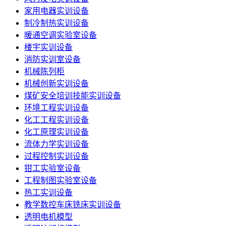
家用电器实训设备
制冷制热实训设备
暖通空调实验室设备
楼宇实训设备
消防实训室设备
机械陈列柜
机械创新实训设备
煤矿安全培训技能实训设备
环境工程实训设备
化工工程实训设备
化工原理实训设备
流体力学实训设备
过程控制实训设备
钳工实验室设备
工程制图实验室设备
热工实训设备
教学数控车床铣床实训设备
透明电机模型