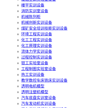
楼宇实训设备
消防实训室设备
机械陈列柜
机械创新实训设备
煤矿安全培训技能实训设备
环境工程实训设备
化工工程实训设备
化工原理实训设备
流体力学实训设备
过程控制实训设备
钳工实验室设备
工程制图实验室设备
热工实训设备
教学数控车床铣床实训设备
透明电机模型
透明注塑机模型
汽车底盘实训室设备
汽车发动机实训设备