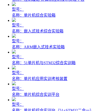
型号：
名称：
单片机综合实验箱
型号：
名称：
嵌入式技术综合实验箱
型号：
名称：
ARM嵌入式技术实验箱
型号：
名称：
51单片机与STM32综合实训箱
型号：
名称：
单片机应用实训考核装置
型号：
名称：
单片机综合实训平台
型号：
名称：
单片机综合实训台（51+STM32二合一）