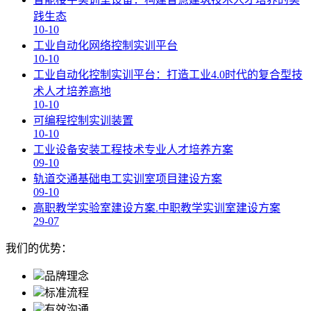
践生态
10-10
工业自动化网络控制实训平台
10-10
工业自动化控制实训平台：打造工业4.0时代的复合型技
术人才培养高地
10-10
可编程控制实训装置
10-10
工业设备安装工程技术专业人才培养方案
09-10
轨道交通基础电工实训室项目建设方案
09-10
高职教学实验室建设方案.中职教学实训室建设方案
29-07
我们的优势：
品牌理念
标准流程
有效沟通