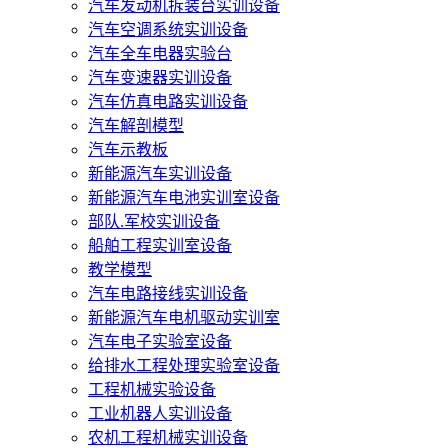
汽车发动机拆装台实训设备
汽车空调系统实训设备
汽车全车电器实验台
汽车变速器实训设备
汽车仿真电路实训设备
汽车解剖模型
汽车示教板
新能源汽车实训设备
新能源汽车电池实训室设备
部队.军校实训设备
船舶工程实训室设备
教学模型
汽车电路接线实训设备
新能源汽车电机驱动实训室
汽车电子实验室设备
给排水工程处理实验室设备
工程机械实验设备
工业机器人实训设备
农机工程机械实训设备