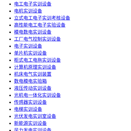
电工电子实训设备
电机实训设备
立式电工电子实训考核设备
高性能电工电子实验设备
模电数电实训设备
工厂电气控制实训设备
电子实训设备
单片机实训设备
柜式电工电拖实训设备
计算机原理实训设备
机床电气实训装置
数电模电实验箱
液压传动实训设备
光机电一体化实训设备
传感器实训设备
电梯实训设备
光伏发电实训室设备
新能源实训设备
风力发电实训设备