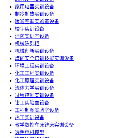
家用电器实训设备
制冷制热实训设备
暖通空调实验室设备
楼宇实训设备
消防实训室设备
机械陈列柜
机械创新实训设备
煤矿安全培训技能实训设备
环境工程实训设备
化工工程实训设备
化工原理实训设备
流体力学实训设备
过程控制实训设备
钳工实验室设备
工程制图实验室设备
热工实训设备
教学数控车床铣床实训设备
透明电机模型