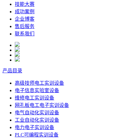
技能大赛
成功案例
企业博客
售后服务
联系我们
产品目录
高级技师电工实训设备
电子信息实验室设备
维修电工实训设备
网孔板电工电子实训设备
电气自动化实训设备
工业自动化实训设备
电力电子实训设备
PLC可编程实训设备