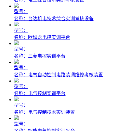
型号：
名称：
台达机电技术综合实训考核设备
型号：
名称：
欧姆龙电控实训平台
型号：
名称：
三菱电控实训平台
型号：
名称：
电气自动控制电路装调维修考核装置
型号：
名称：
电气控制实训平台
型号：
名称：
电气控制技术实训装置
型号：
名称：
智能电气控制实训平台