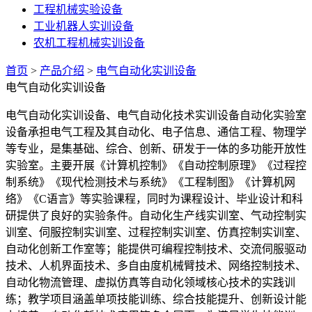
工程机械实验设备
工业机器人实训设备
农机工程机械实训设备
首页
>
产品介绍
>
电气自动化实训设备
电气自动化实训设备
电气自动化实训设备、电气自动化技术实训设备自动化实验室
设备承担电气工程及其自动化、电子信息、通信工程、物理学
等专业，是集基础、综合、创新、研发于一体的多功能开放性
实验室。主要开展《计算机控制》《自动控制原理》《过程控
制系统》《现代检测技术与系统》《工程制图》《计算机网
络》《C语言》等实验课程，同时为课程设计、毕业设计和科
研提供了良好的实验条件。自动化生产线实训室、气动控制实
训室、伺服控制实训室、过程控制实训室、仿真控制实训室、
自动化创新工作室等；能提供可编程控制技术、交流伺服驱动
技术、人机界面技术、多自由度机械臂技术、网络控制技术、
自动化物流管理、虚拟仿真等自动化领域核心技术的实践训
练；教学项目涵盖单项技能训练、综合技能提升、创新设计能