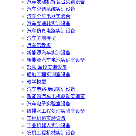
汽车发动机拆装台实训设备
汽车空调系统实训设备
汽车全车电器实验台
汽车变速器实训设备
汽车仿真电路实训设备
汽车解剖模型
汽车示教板
新能源汽车实训设备
新能源汽车电池实训室设备
部队.军校实训设备
船舶工程实训室设备
教学模型
汽车电路接线实训设备
新能源汽车电机驱动实训室
汽车电子实验室设备
给排水工程处理实验室设备
工程机械实验设备
工业机器人实训设备
农机工程机械实训设备