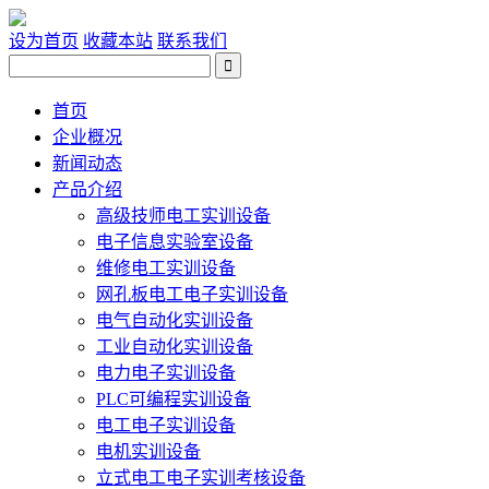
设为首页
收藏本站
联系我们
首页
企业概况
新闻动态
产品介绍
高级技师电工实训设备
电子信息实验室设备
维修电工实训设备
网孔板电工电子实训设备
电气自动化实训设备
工业自动化实训设备
电力电子实训设备
PLC可编程实训设备
电工电子实训设备
电机实训设备
立式电工电子实训考核设备