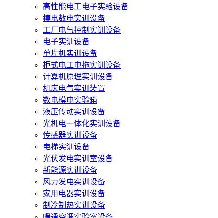
高性能电工电子实验设备
模电数电实训设备
工厂电气控制实训设备
电子实训设备
单片机实训设备
柜式电工电拖实训设备
计算机原理实训设备
机床电气实训装置
数电模电实验箱
液压传动实训设备
光机电一体化实训设备
传感器实训设备
电梯实训设备
光伏发电实训室设备
新能源实训设备
风力发电实训设备
家用电器实训设备
制冷制热实训设备
暖通空调实验室设备