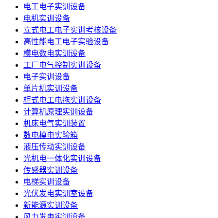
电工电子实训设备
电机实训设备
立式电工电子实训考核设备
高性能电工电子实验设备
模电数电实训设备
工厂电气控制实训设备
电子实训设备
单片机实训设备
柜式电工电拖实训设备
计算机原理实训设备
机床电气实训装置
数电模电实验箱
液压传动实训设备
光机电一体化实训设备
传感器实训设备
电梯实训设备
光伏发电实训室设备
新能源实训设备
风力发电实训设备