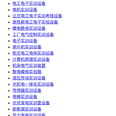
电工电子实训设备
电机实训设备
立式电工电子实训考核设备
高性能电工电子实验设备
模电数电实训设备
工厂电气控制实训设备
电子实训设备
单片机实训设备
柜式电工电拖实训设备
计算机原理实训设备
机床电气实训装置
数电模电实验箱
液压传动实训设备
光机电一体化实训设备
传感器实训设备
电梯实训设备
光伏发电实训室设备
新能源实训设备
风力发电实训设备