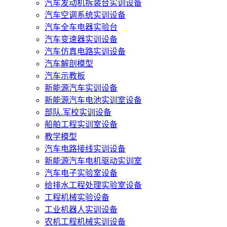
汽车发动机拆装台实训设备
汽车空调系统实训设备
汽车全车电器实验台
汽车变速器实训设备
汽车仿真电路实训设备
汽车解剖模型
汽车示教板
新能源汽车实训设备
新能源汽车电池实训室设备
部队.军校实训设备
船舶工程实训室设备
教学模型
汽车电路接线实训设备
新能源汽车电机驱动实训室
汽车电子实验室设备
给排水工程处理实验室设备
工程机械实验设备
工业机器人实训设备
农机工程机械实训设备