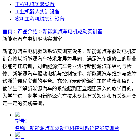
工程机械实验设备
工业机器人实训设备
农机工程机械实训设备
首页
>
产品介绍
>
新能源汽车电机驱动实训室
新能源汽车电机驱动实训室
新能源汽车电机驱动系统实训室设备，新能源汽车驱动电机实
训台将以新能源汽车技术发展为导向，满足汽车维修工的职业
技能考证培训，对新能源汽车专业进行新能源汽车结构与检
修、新能源汽车驱动电机与控制技术、新能源汽车维护与故障
诊断等课程实训的平台。充分展示新能源汽车的构造和原理，
使学生了解新能源汽车的系统起到更直观更深入的教学目的，
为学生进一步学习新能源汽车技术专业有关知识和有关课程奠
定一定的实践基础。
型号：
名称：
新能源汽车驱动电机控制系统智能实训台