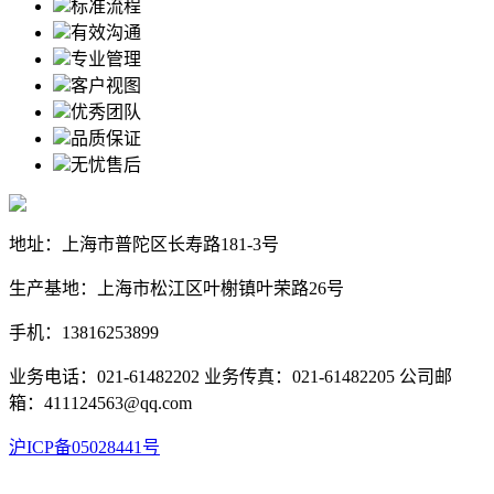
标准流程
有效沟通
专业管理
客户视图
优秀团队
品质保证
无忧售后
地址：上海市普陀区长寿路181-3号
生产基地：上海市松江区叶榭镇叶荣路26号
手机：13816253899
业务电话：021-61482202 业务传真：021-61482205 公司邮
箱：411124563@qq.com
沪ICP备05028441号
沪公网31010702001105号