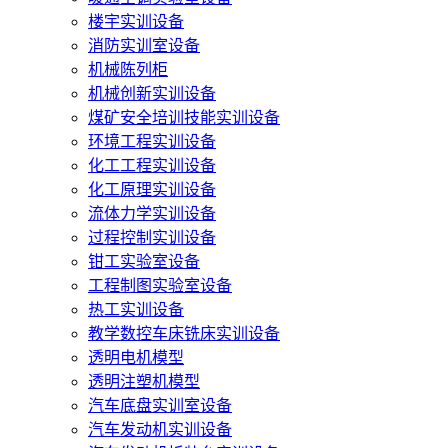
楼宇实训设备
消防实训室设备
机械陈列柜
机械创新实训设备
煤矿安全培训技能实训设备
环境工程实训设备
化工工程实训设备
化工原理实训设备
流体力学实训设备
过程控制实训设备
钳工实验室设备
工程制图实验室设备
热工实训设备
教学数控车床铣床实训设备
透明电机模型
透明注塑机模型
汽车底盘实训室设备
汽车发动机实训设备