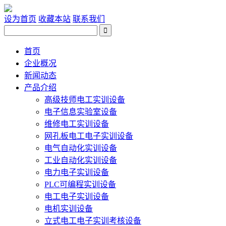
设为首页
收藏本站
联系我们
首页
企业概况
新闻动态
产品介绍
高级技师电工实训设备
电子信息实验室设备
维修电工实训设备
网孔板电工电子实训设备
电气自动化实训设备
工业自动化实训设备
电力电子实训设备
PLC可编程实训设备
电工电子实训设备
电机实训设备
立式电工电子实训考核设备