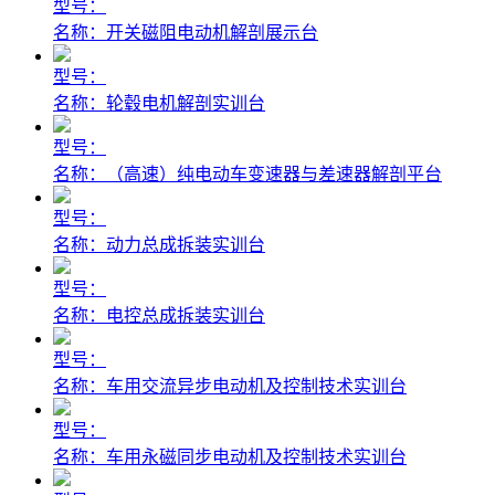
型号：
名称：
开关磁阻电动机解剖展示台
型号：
名称：
轮毂电机解剖实训台
型号：
名称：
（高速）纯电动车变速器与差速器解剖平台
型号：
名称：
动力总成拆装实训台
型号：
名称：
电控总成拆装实训台
型号：
名称：
车用交流异步电动机及控制技术实训台
型号：
名称：
车用永磁同步电动机及控制技术实训台