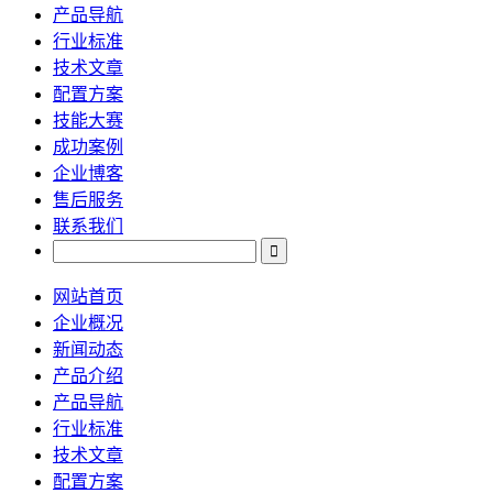
产品导航
行业标准
技术文章
配置方案
技能大赛
成功案例
企业博客
售后服务
联系我们
网站首页
企业概况
新闻动态
产品介绍
产品导航
行业标准
技术文章
配置方案