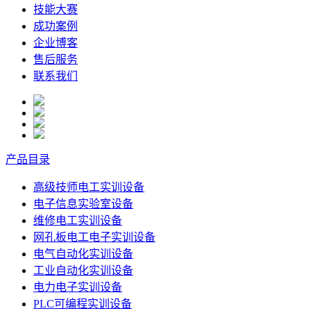
技能大赛
成功案例
企业博客
售后服务
联系我们
产品目录
高级技师电工实训设备
电子信息实验室设备
维修电工实训设备
网孔板电工电子实训设备
电气自动化实训设备
工业自动化实训设备
电力电子实训设备
PLC可编程实训设备