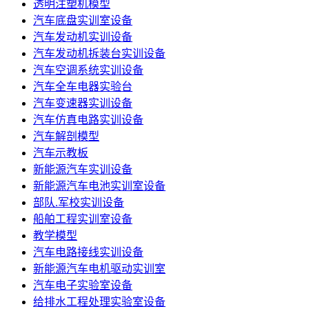
透明注塑机模型
汽车底盘实训室设备
汽车发动机实训设备
汽车发动机拆装台实训设备
汽车空调系统实训设备
汽车全车电器实验台
汽车变速器实训设备
汽车仿真电路实训设备
汽车解剖模型
汽车示教板
新能源汽车实训设备
新能源汽车电池实训室设备
部队.军校实训设备
船舶工程实训室设备
教学模型
汽车电路接线实训设备
新能源汽车电机驱动实训室
汽车电子实验室设备
给排水工程处理实验室设备