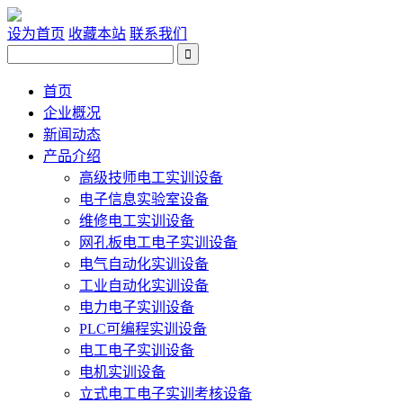
设为首页
收藏本站
联系我们
首页
企业概况
新闻动态
产品介绍
高级技师电工实训设备
电子信息实验室设备
维修电工实训设备
网孔板电工电子实训设备
电气自动化实训设备
工业自动化实训设备
电力电子实训设备
PLC可编程实训设备
电工电子实训设备
电机实训设备
立式电工电子实训考核设备