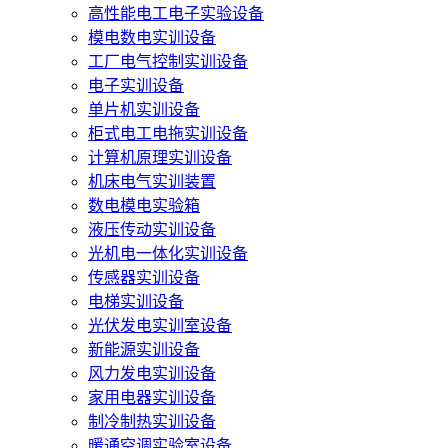
高性能电工电子实验设备
模电数电实训设备
工厂电气控制实训设备
电子实训设备
单片机实训设备
柜式电工电拖实训设备
计算机原理实训设备
机床电气实训装置
数电模电实验箱
液压传动实训设备
光机电一体化实训设备
传感器实训设备
电梯实训设备
光伏发电实训室设备
新能源实训设备
风力发电实训设备
家用电器实训设备
制冷制热实训设备
暖通空调实验室设备