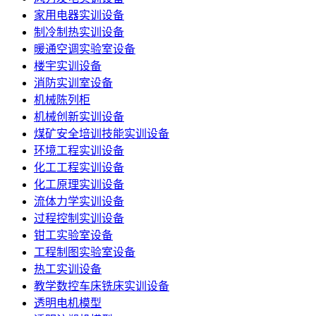
家用电器实训设备
制冷制热实训设备
暖通空调实验室设备
楼宇实训设备
消防实训室设备
机械陈列柜
机械创新实训设备
煤矿安全培训技能实训设备
环境工程实训设备
化工工程实训设备
化工原理实训设备
流体力学实训设备
过程控制实训设备
钳工实验室设备
工程制图实验室设备
热工实训设备
教学数控车床铣床实训设备
透明电机模型