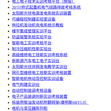
电工电子技术实训考核平台（焊接）
20/5T桥式起重机电气线路排故考核系统
太阳能光伏电源发电系统实训装置
可编程控制器实验室设备
拖拉机发动机充电系统示教板
楼宇集成管理实训平台
防盗报警系统实验平台
智能电工实训考核平台
制冷压缩机性能实验台
高级维修电工技能实训考核系统
新能源汽车电工电子实训台
太阳能光伏并网发电教学实训台
网孔型维修电工技能实训考核装置
智能电机拖动及控制实训设备
电气构建实训台
自动控制装调考核设备
电子产品装调创新实训考核装置
拆装用柴油发动机附翻转架(康明斯6BT5.9）
电机与变压器陈列柜