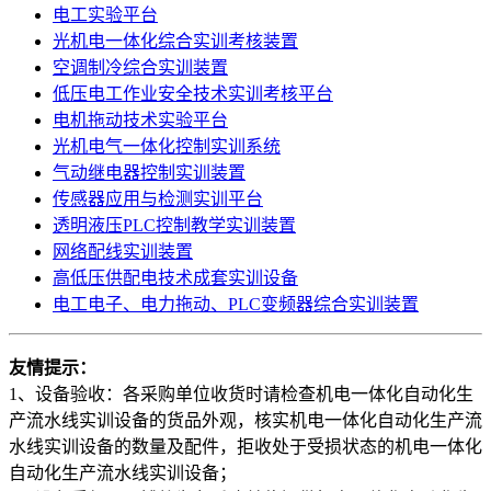
电工实验平台
光机电一体化综合实训考核装置
空调制冷综合实训装置
低压电工作业安全技术实训考核平台
电机拖动技术实验平台
光机电气一体化控制实训系统
气动继电器控制实训装置
传感器应用与检测实训平台
透明液压PLC控制教学实训装置
网络配线实训装置
高低压供配电技术成套实训设备
电工电子、电力拖动、PLC变频器综合实训装置
友情提示：
1、设备验收：各采购单位收货时请检查机电一体化自动化生
产流水线实训设备的货品外观，核实
机电一体化自动化生产流
水线实训设备
的数量及配件，拒收处于受损状态的
机电一体化
自动化生产流水线实训设备
；