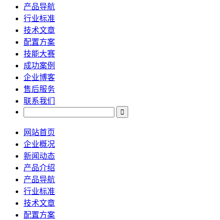
产品导航
行业标准
技术文章
配置方案
技能大赛
成功案例
企业博客
售后服务
联系我们
网站首页
企业概况
新闻动态
产品介绍
产品导航
行业标准
技术文章
配置方案