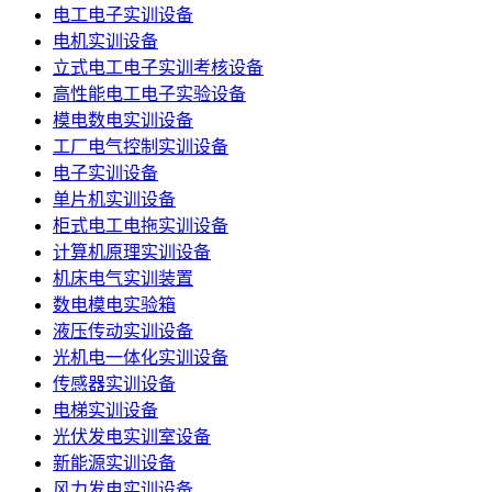
电工电子实训设备
电机实训设备
立式电工电子实训考核设备
高性能电工电子实验设备
模电数电实训设备
工厂电气控制实训设备
电子实训设备
单片机实训设备
柜式电工电拖实训设备
计算机原理实训设备
机床电气实训装置
数电模电实验箱
液压传动实训设备
光机电一体化实训设备
传感器实训设备
电梯实训设备
光伏发电实训室设备
新能源实训设备
风力发电实训设备