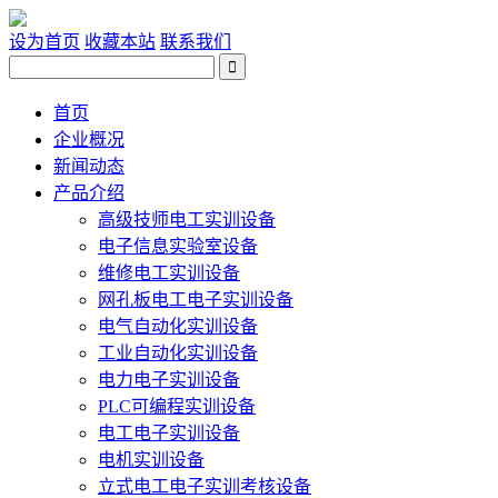
设为首页
收藏本站
联系我们
首页
企业概况
新闻动态
产品介绍
高级技师电工实训设备
电子信息实验室设备
维修电工实训设备
网孔板电工电子实训设备
电气自动化实训设备
工业自动化实训设备
电力电子实训设备
PLC可编程实训设备
电工电子实训设备
电机实训设备
立式电工电子实训考核设备