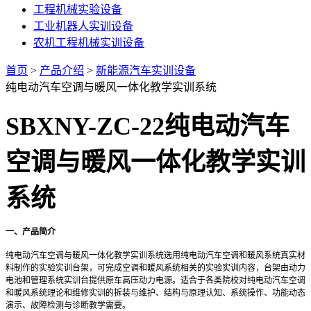
工程机械实验设备
工业机器人实训设备
农机工程机械实训设备
首页
>
产品介绍
>
新能源汽车实训设备
纯电动汽车空调与暖风一体化教学实训系统
SBXNY-ZC-22
纯电动汽车
空调与暖风一体化教学实训
系统
一、产品简介
纯电动汽车空调与暖风一体化教学实训系统选用纯电动汽车空调和暖风系统真实材
料制作的实验实训台架，可完成空调和暖风系统相关的实验实训内容，台架由动力
电池和管理系统实训台提供原车高压动力电源。适合于各类院校对纯电动汽车空调
和暖风系统理论和维修实训的拆装与维护、结构与原理认知、系统操作、功能动态
演示、故障检测与诊断教学需要。