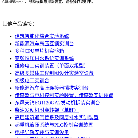
948×898mm）、故障模拟与排除装置、设备操作说明书。
其他产品链接：
建筑智能化综合实验系统
新能源汽车高压互锁实训台
多种CPU单片机实验箱
变频恒压供水系统实训系统
维修电工实训装置（单面双组型）
高级多媒体工程制图设计实验室设备
初级电工实训台
新能源汽车高压连接器插拔实训台
传感器与电机控制实验装置，传感器实训装置
东风天锦EQ1120GA2发动机拆装实训台
柴油发动机附翻转架（单缸）
高层建筑通气管系及同层排水实训装置
起重机液压系统与PLC控制实训装置
电梯导轨安装与实训设备