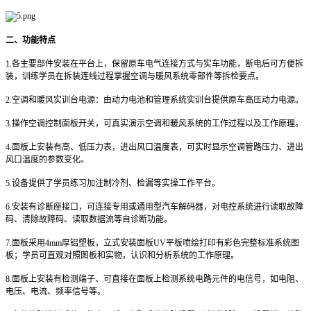
二、功能特点
1.
各主要部件安装在平台上，保留原车电气连接方式与实车功能，断电后可方便拆
装，训练学员在拆装连线过程掌握空调与暖风系统零部件等拆检要点。
2.
空调和暖风实训台电源：由动力电池和管理系统实训台提供原车高压动力电源。
3.
操作空调控制面板开关，可真实演示空调和暖风系统的工作过程以及工作原理。
4.
面板上安装有高、低压力表，进出风口温度表，可实时显示空调管路压力、进出
风口温度的参数变化。
5.
设备提供了学员练习加注制冷剂、检漏等实操工作平台。
6.
安装有诊断座接口，可连接专用或通用型汽车解码器，对电控系统进行读取故障
码、清除故障码、读取数据流等自诊断功能。
7.
面板采用4mm厚铝塑板，立式安装面板UV平板喷绘打印有彩色完整标准系统图
板；学员可直观对照图板和实物，认识和分析系统的工作原理。
8.
面板上安装有检测端子、可直接在面板上检测系统电路元件的电信号，如电阻、
电压、电流、频率信号等。