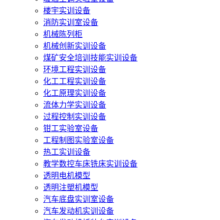
楼宇实训设备
消防实训室设备
机械陈列柜
机械创新实训设备
煤矿安全培训技能实训设备
环境工程实训设备
化工工程实训设备
化工原理实训设备
流体力学实训设备
过程控制实训设备
钳工实验室设备
工程制图实验室设备
热工实训设备
教学数控车床铣床实训设备
透明电机模型
透明注塑机模型
汽车底盘实训室设备
汽车发动机实训设备